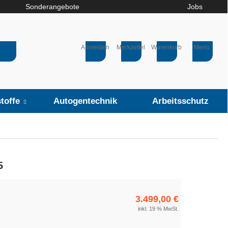
Sonderangebote
Jobs
Anmelden
Merkzettel
Warenkorb
Menü
toffe
Autogentechnik
Arbeitsschutz
5
3.499,00 €
inkl. 19 % MwSt.