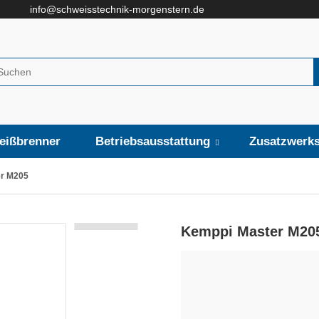
info@schweisstechnik-morgenstern.de
eißbrenner
Betriebsausstattung
Zusatzwerks
r M205
Kemppi Master M20