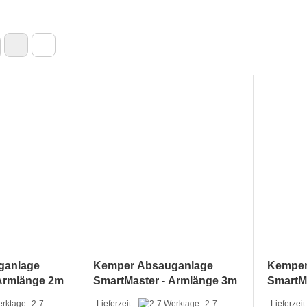
ganlage
Kemper Absauganlage
Kemper
 Armlänge 2m
SmartMaster - Armlänge 3m
SmartMa
Saugsc
2-7
Lieferzeit:
2-7
Lieferzeit