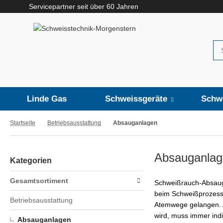
Servicepartner seit über 60 Jahren
Linde Gas
Schweissgeräte
Schw
Startseite
Betriebsausstattung
Absauganlagen
Absauganlag
Kategorien
Gesamtsortiment
Schweißrauch-Absaug
beim Schweißprozess 
Betriebsausstattung
Atemwege gelangen. A
wird, muss immer indi
Absauganlagen