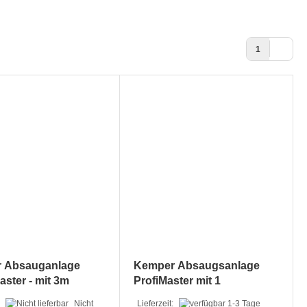
1
 Absauganlage
Kemper Absaugsanlage
ster - mit 3m
ProfiMaster mit 1
hlauch und Düse
Absaugarm
:
Nicht
Lieferzeit: