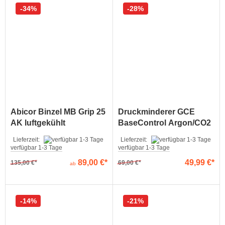
34%
28%
Abicor Binzel MB Grip 25
Druckminderer GCE
AK luftgekühlt
BaseControl Argon/CO2
30 l/min
Lieferzeit:
Lieferzeit:
verfügbar 1-3 Tage
verfügbar 1-3 Tage
89,00 €
49,99 €
135,00 €
69,00 €
ab
14%
21%