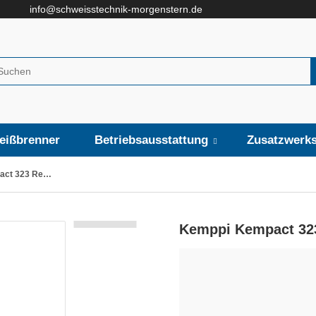
info@schweisstechnik-morgenstern.de
eißbrenner
Betriebsausstattung
Zusatzwerks
Kemppi Kempact 323 Regulär, 320A - Preis auf Anfrage
Kemppi Kempact 323 